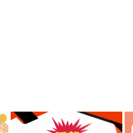
績
獎 2026中華奧林匹克盃技