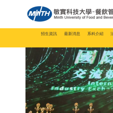
跳
到
主
要
內
容
招生資訊
最新消息
系科介紹
區