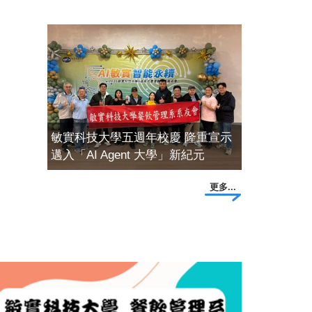
壓群雄
敏實科技大學五週年校慶 隆重宣示
邁入「AI Agent 大學」新紀元
更多...