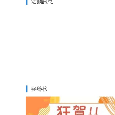
活動訊息
會
7銀佳
榮譽榜