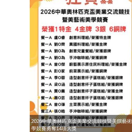
2026中華奧林匹克盃美業交流競技暨美饌藝
學競賽勇奪14項大獎