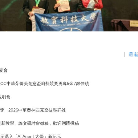
最
宴會
 DCC中華朵蕾美創意盃廚藝競賽勇奪5金7銀佳績
說明會
獎 2026中華奧林匹克盃技壓群雄
續與創新教學」論文研討會徵稿，歡迎踴躍投稿
入「AI Agent 大學」新紀元