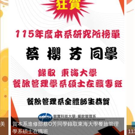
術美
賀本系進修部蔡O芳同學錄取東海大學餐旅管理
學系碩士在職班
1