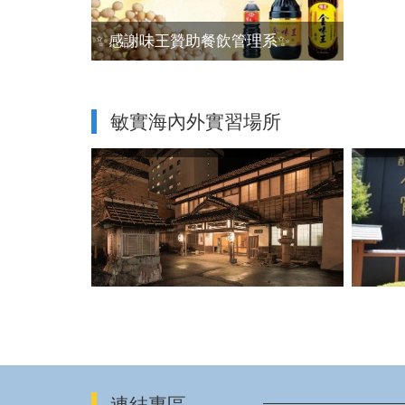
✨感謝味王贊助餐飲管理系✨
敏實海內外實習場所
連結專區