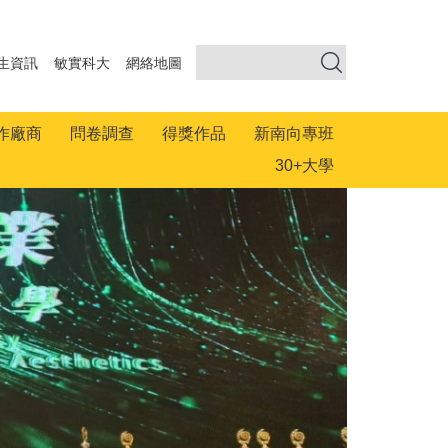
生資訊
敏實科大
網絡地圖
作廠商
問卷調查
得獎作品
新南向專班
30+大學