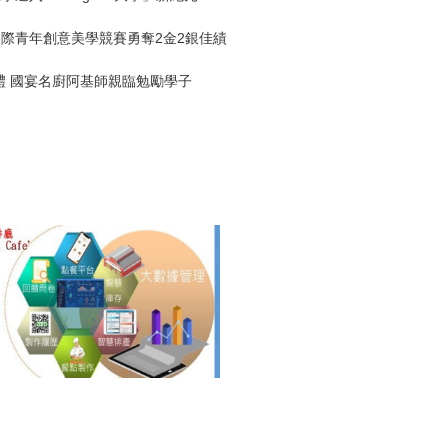
國際青年創意美學競賽勇奪2金2銀佳績
禮 國宴名廚阿基師親臨勉勵學子
技大學餐飲管理系2026 DCC
蕾美創意盃廚藝競賽勇奪5金
敏實科大餐飲管理系勇奪14