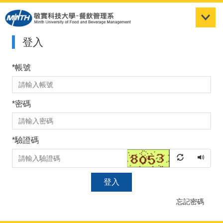
跳
到
主
要
登入
內
容
*
帳號
區
*
密碼
*
驗證碼
登入
忘記密碼