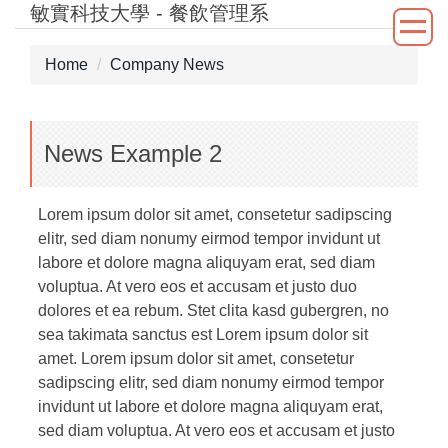
敏實科技大學 - 餐飲管理系
Jump
to
the
Home
Company News
main
content
block
News Example 2
Lorem ipsum dolor sit amet, consetetur sadipscing
elitr, sed diam nonumy eirmod tempor invidunt ut
labore et dolore magna aliquyam erat, sed diam
voluptua. At vero eos et accusam et justo duo
dolores et ea rebum. Stet clita kasd gubergren, no
sea takimata sanctus est Lorem ipsum dolor sit
amet. Lorem ipsum dolor sit amet, consetetur
sadipscing elitr, sed diam nonumy eirmod tempor
invidunt ut labore et dolore magna aliquyam erat,
sed diam voluptua. At vero eos et accusam et justo