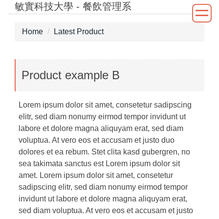
敏實科技大學 - 餐飲管理系
Jump
to
the
Home
Latest Product
main
content
block
Product example B
Lorem ipsum dolor sit amet, consetetur sadipscing
elitr, sed diam nonumy eirmod tempor invidunt ut
labore et dolore magna aliquyam erat, sed diam
voluptua. At vero eos et accusam et justo duo
dolores et ea rebum. Stet clita kasd gubergren, no
sea takimata sanctus est Lorem ipsum dolor sit
amet. Lorem ipsum dolor sit amet, consetetur
sadipscing elitr, sed diam nonumy eirmod tempor
invidunt ut labore et dolore magna aliquyam erat,
sed diam voluptua. At vero eos et accusam et justo