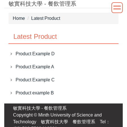
敏實科技大學 - 餐飲管理系
Jump
to
the
Home
Latest Product
main
content
Latest Product
block
Product Example D
Product Example A
Product Example C
Product example B
敏實科技大學 - 餐飲管理系
Copyright © Minth University of Science and
Technology 敏實科技大學 餐飲管理系 Tel：